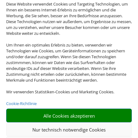
Diese Website verwendet Cookies und Targeting Technologien, um
Ihnen ein besseres Internet-Erlebnis zu ermöglichen und die
Werbung, die Sie sehen, besser an Ihre Bedürfnisse anzupassen.
Diese Technologien nutzen wir außerdem, um Ergebnisse zu messen,
um zu verstehen, woher unsere Besucher kommen oder um unsere
Four Seasons Resort Sharm El Sheikh
Website weiter zu entwickeln.
Sharm el-Sheikh, Sharm el Sheikh
Um Ihnen ein optimales Erlebnis zu bieten, verwenden wir
Technologien wie Cookies, um Geräteinformationen zu speichern
und/oder darauf zuzugreifen. Wenn Sie diesen Technologien
zustimmmen, können wir Daten wie das Surfverhalten oder
eindeutige IDs auf dieser Website verarbeiten. Wenn Sie ihre
Zustimmung nicht erteilen oder zurückziehen, können bestimmte
Merkmale und Funktionen beeinträchtigt werden.
1.494 €
ab
Wir verwenden Statistiken-Cookies und Marketing Cookies.
Cookie-Richtlinie
Iberostar Selection Andalucia Playa
Alle Cookies akzeptieren
Chiclana de la Frontera, Spanisches Inland
Nur technisch notwendige Cookies