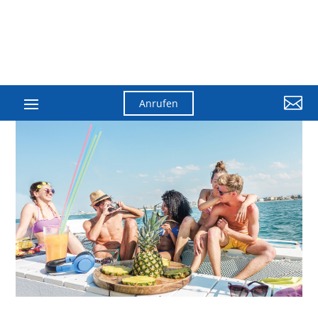

Anrufen