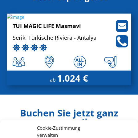
TUI MAGIC LIFE Masmavi
Serik, Türkische Riviera - Antalya
1.024 €
ab
Buchen Sie jetzt ganz
entspannt Ihren
Cookie-Zustimmung
Cluburlaub
verwalten