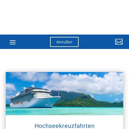

Anrufen
Hochseekreuzfahrten