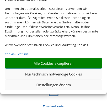
Sicherheit
Um Ihnen ein optimales Erlebnis zu bieten, verwenden wir
Technologien wie Cookies, um Geräteinformationen zu speichern
Bei einer Pauschalreise sind Sie in sämtlichen Belangen
und/oder darauf zuzugreifen. Wenn Sie diesen Technologien
abgesichert, beispielsweise bei Flugverspätungen oder
zustimmmen, können wir Daten wie das Surfverhalten oder
Reisewarnungen – ein klarer Vorteil!
eindeutige IDs auf dieser Website verarbeiten. Wenn Sie ihre
Zustimmung nicht erteilen oder zurückziehen, können bestimmte
Merkmale und Funktionen beeinträchtigt werden.
Z
Wir verwenden Statistiken-Cookies und Marketing Cookies.
Cookie-Richtlinie
Beruhigt verreisen
Alle Cookies akzeptieren
Mit professionellen Hygienekonzepten und
Schutzmaßnahmen der Reiseveranstalter vor Ort steht Ihr
Nur technisch notwendige Cookies
entspannter Urlaub im Mittelpunkt.
Einstellungen ändern
Z
Flexibel sein