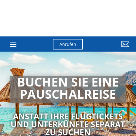

Anrufen
BUCHEN SIE EINE
PAUSCHAL­­REISE
ANSTATT IHRE FLUGTICKETS
UND UNTERKÜNFTE SEPARAT
ZU SUCHEN