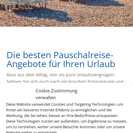
Die besten Pauschalreise-
Angebote für Ihren Urlaub
Raus aus dem Alltag, rein ins pure Urlaubsvergnügen:
Sehnen Sie sich auch nach ein bisschen Entspannung und
Abwechslung? Wir bringen Sie an die schönsten
Cookie-Zustimmung
Urlaubsziele der Welt – und das zu einem attraktiven Preis.
verwalten
Buchen Sie jetzt Ihre perfekte Reise!
Diese Website verwendet Cookies und Targeting Technologien, um
Ihnen ein besseres Internet-Erlebnis zu ermöglichen und die
Werbung, die Sie sehen, besser an Ihre Bedürfnisse anzupassen.
Z
Diese Technologien nutzen wir außerdem, um Ergebnisse zu messen,
um zu verstehen, woher unsere Besucher kommen oder um unsere
Website weiter zu entwickeln.